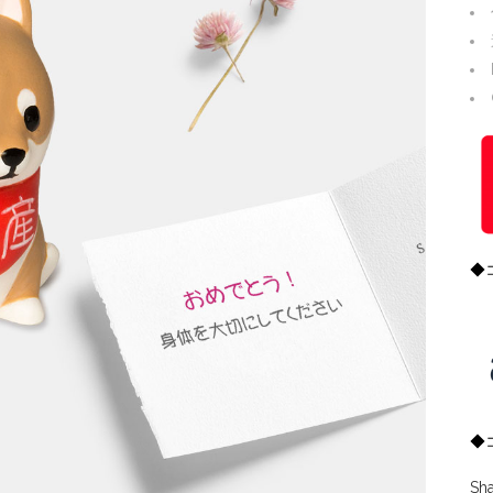
◆
◆
Sh