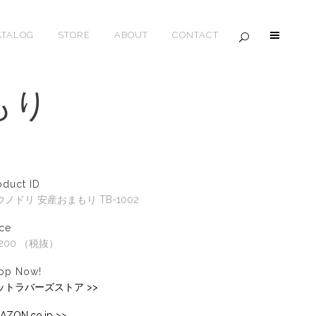
ATALOG
STORE
ABOUT
CONTACT
もり
oduct ID
ウノドリ 安産おまもり TB-1002
ice
,200 （税抜）
op Now!
ットラバーズストア >>
AZON.co.jp >>