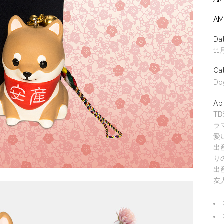
AM
Da
11月
Ca
Do
Ab
T
ラ
愛
出
り
出
友