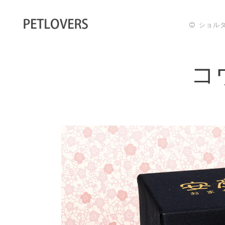
ショル
コ