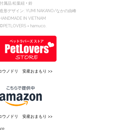
付属品:松葉紐 + 鈴
造形デザイン: YUMI NAKANO/なかの由峰
HANDMADE IN VIETNAM
©PETLOVERS × hamuco.
コウノドリ 安産おまもり >>
コウノドリ 安産おまもり >>
are