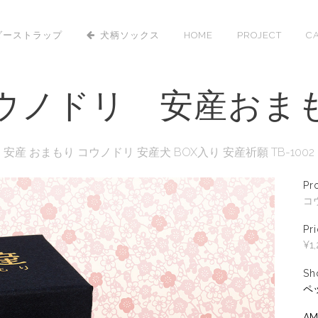
ダーストラップ
犬柄ソックス
HOME
PROJECT
C
ウノドリ 安産おま
安産 おまもり コウノドリ 安産犬 BOX入り 安産祈願 TB-1002
Pr
コ
Pr
¥1
Sh
ペ
AM