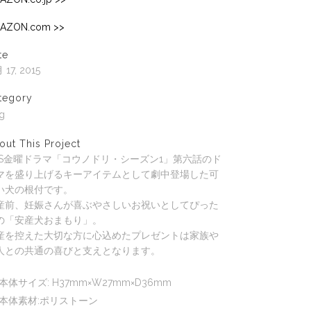
AZON.com >>
te
 17, 2015
tegory
g
out This Project
BS金曜ドラマ「コウノドリ・シーズン1」第六話のド
マを盛り上げるキーアイテムとして劇中登場した可
い犬の根付です。
産前、妊娠さんが喜ぶやさしいお祝いとしてぴった
の「安産犬おまもり」。
産を控えた大切な方に心込めたプレゼントは家族や
人との共通の喜びと支えとなります。
本体サイズ: H37mm×W27mm×D36mm
本体素材:ポリストーン