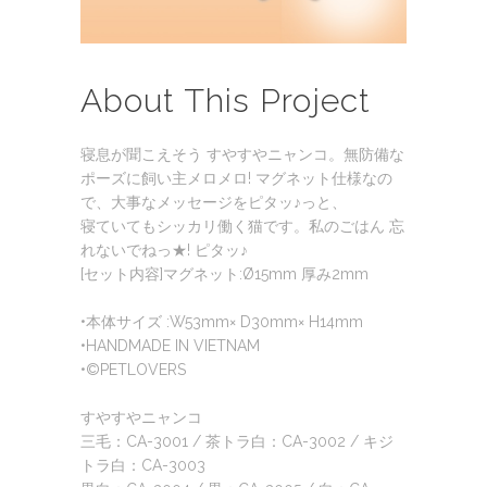
About This Project
寝息が聞こえそう すやすやニャンコ。無防備な
ポーズに飼い主メロメロ! マグネット仕様なの
で、大事なメッセージをピタッ♪っと、
寝ていてもシッカリ働く猫です。私のごはん 忘
れないでねっ★! ピタッ♪
[セット内容]マグネット:Ø15mm 厚み2mm
•本体サイズ :W53mm× D30mm× H14mm
•HANDMADE IN VIETNAM
•©PETLOVERS
すやすやニャンコ
三毛：CA-3001 / 茶トラ白：CA-3002 / キジ
トラ白：CA-3003