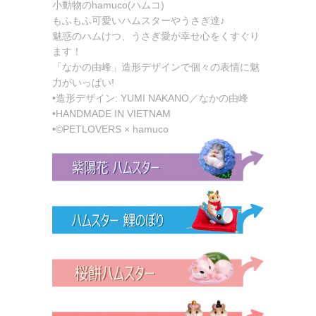
小動物のhamuco(ハムコ)
もふもふ可愛いハムスターやうさぎ達♪
魅惑のハムけつ、うさぎ愛が幸せ心をくすぐり
ます！
「なかの由峰」造形デザインで個々の表情に魅
力がいっぱい!
•造形デザイン: YUMI NAKANO／なかの由峰
•HANDMADE IN VIETNAM
•©PETLOVERS × hamuco