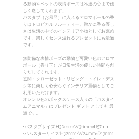
る動物やペットの表情ポーズは私達の心まで優
しく癒してくれます。
バスタブ（お風呂）に入れるアロマボールの香
りはトロピカルフルーティー。微かに香る優し
さは生活の中でのインテリア小物としてお薦め
です。楽しくセンス溢れるプレゼントにも最適
です。
無防備な表情ポーズの動物と可愛い色のアロマ
ボール（香り玉）が日常生活の優しい時間を創
りだしてくれます。
玄関・クローゼット・リビング・トイレ・デス
ク等に楽しく心安らぐインテリア置物としてご
利用いただけます。
オレンジ色のボックスケース入りの「バスタイ
ムアニマル」はプレゼント ギフト としても 最
適です。
•バスタブサイズ:H30mm×W36mm×D57mm
•ハムスターサイズ:H32mm×W24mm×D19mm