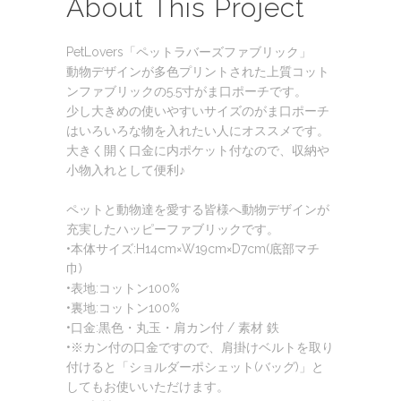
About This Project
PetLovers「ペットラバーズファブリック」
動物デザインが多色プリントされた上質コット
ンファブリックの5.5寸がま口ポーチです。
少し大きめの使いやすいサイズのがま口ポーチ
はいろいろな物を入れたい人にオススメです。
大きく開く口金に内ポケット付なので、収納や
小物入れとして便利♪
ペットと動物達を愛する皆様へ動物デザインが
充実したハッピーファブリックです。
•本体サイズ:H14cm×W19cm×D7cm(底部マチ
巾)
•表地:コットン100%
•裏地:コットン100%
•口金:黒色・丸玉・肩カン付 / 素材 鉄
•※カン付の口金ですので、肩掛けベルトを取り
付けると「ショルダーポシェット(バッグ)」と
してもお使いいただけます。